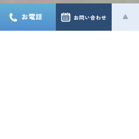
それが当たり前になるために
患者様の人生を支える
パートナーとして寄り添いたい
院長･副院長挨拶
MESSAGE
谷
院
長
本
良
司