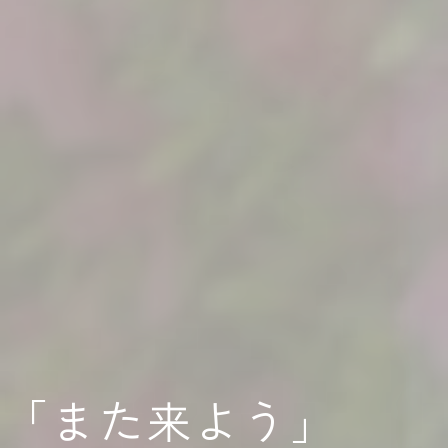
「また
よう」
来